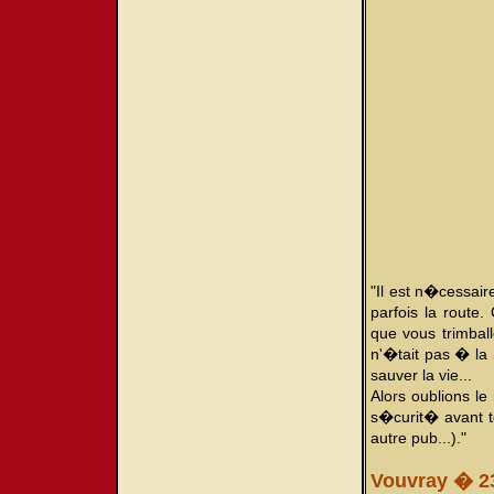
"Il est n�cessair
parfois la route.
que vous trimball
n'�tait pas � la 
sauver la vie...
Alors oublions le
s�curit� avant t
autre pub...)."
Vouvray � 23