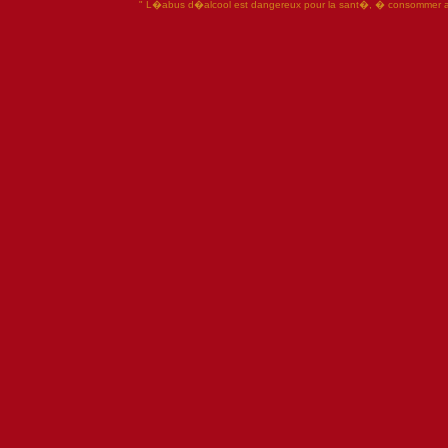
" L�abus d�alcool est dangereux pour la sant�, � consommer a