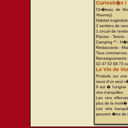
Curiosit�s / 
Ch�teau de Mo
Vouvray).
Habitat troglodyt
2 sentiers de ra
1 circuit de ran
Piscine - Tennis -
Camping ** - H�t
Restaurants - Ma
Tous commerces.
Renseignements O
02 47 52 68 73 o
Le Vin de Vo
Produits sur une
issus d'un seul 
Il est � l'origin
vins tranquilles.
Les vins efferv
plus de la moiti�
Les vins tranqui
peuvent �tre de 