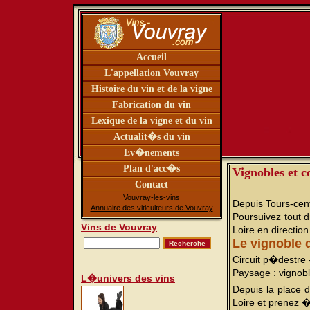
Accueil
L'appellation Vouvray
Histoire du vin et de la vigne
Fabrication du vin
Lexique de la vigne et du vin
Actualit�s du vin
Ev�nements
Plan d'acc�s
Vignobles et c
Contact
Vouvray-les-vins
Depuis
Tours-cen
Annuaire des viticulteurs de Vouvray
Poursuivez tout d
Vins de Vouvray
Loire en directio
Le vignoble 
Circuit p�destre 
Paysage : vignobl
L�univers des vins
Depuis la place 
Loire et prenez �