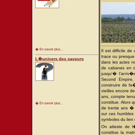
� En savoir plus...
Il est difficile 
trace ou presque
L�univers des saveurs
dans les actes n
de cabanes en d
jusqu'� l'arriv
Second Empire,
construire de fa
vieilles encore d
ans, compte tenu 
constitue. Alors q
� En savoir plus...
de trente ans �
sur ces humbles et
symboles du lien
On atteste de l�
constitue la mat