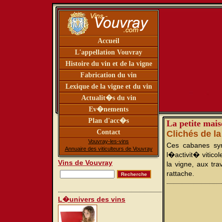
Accueil
L'appellation Vouvray
Histoire du vin et de la vigne
Fabrication du vin
Lexique de la vigne et du vin
Actualit�s du vin
Ev�nements
Plan d'acc�s
La petite mais
Contact
Clichés de la
Vouvray-les-vins
Ces cabanes sym
Annuaire des viticulteurs de Vouvray
l�activit� vitico
Vins de Vouvray
la vigne, aux tra
rattache.
L�univers des vins