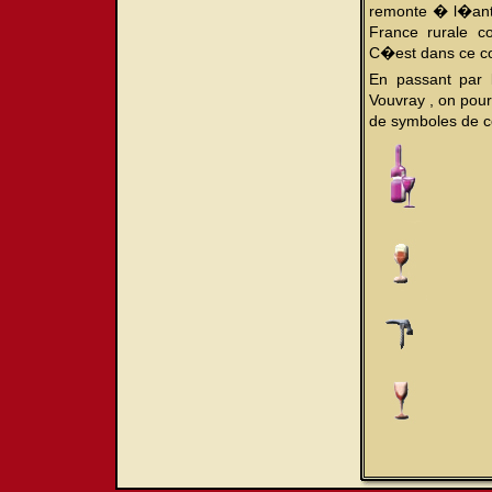
remonte � l�ant
France rurale c
C�est dans ce co
En passant par 
Vouvray , on pou
de symboles de ce